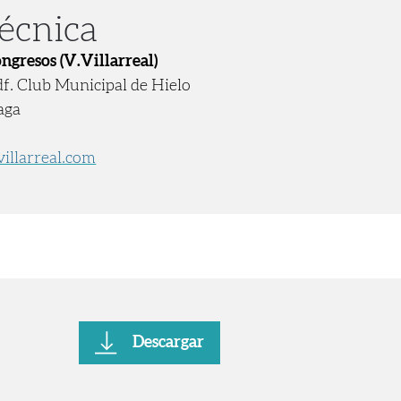
técnica
ngresos (V.Villarreal)
df. Club Municipal de Hielo
aga
illarreal.com
Descargar