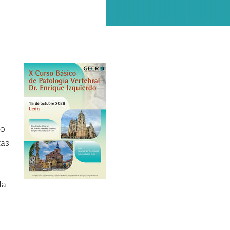
ho
gas
la