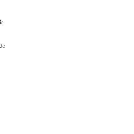
is
 de