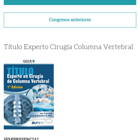
el
Congreso
anual
GEER
Congresos anteriores
Título Experto Cirugía Columna Vertebral